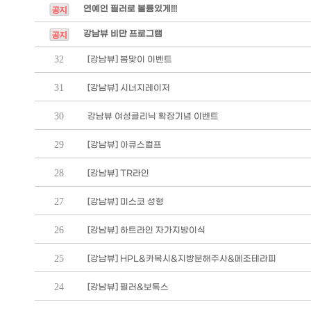
연예인 필러로 볼륨있게!!!
강남뷰 비만 프로그램
32
[강남뷰] 봄맞이 이벤트
31
[강남뷰] 시너지레이저
30
강남뷰 여성클리닉 확장기념 이벤트
29
[강남뷰] 아큐스컬프
28
[강남뷰] TR라인
27
[강남뷰] 미스코 성형
26
[강남뷰] 하트라인 자가지방이식
25
[강남뷰] HPL&카복시&지방분해주사&메조테라피
24
[강남뷰] 필러&보톡스