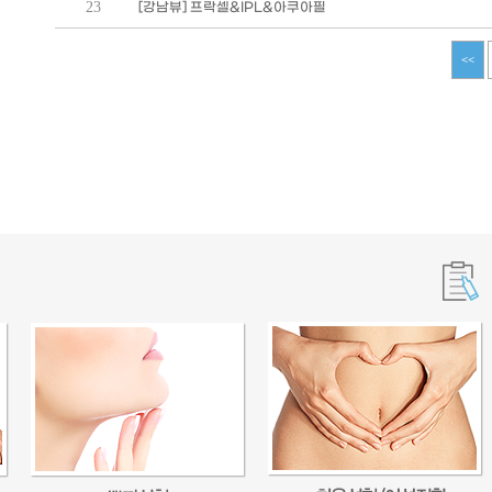
23
[강남뷰] 프락셀&IPL&아쿠아필