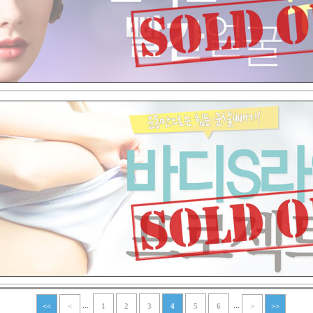
...
...